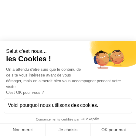
Allbound
Lead B2B vs lead B2C : pourquoi vos
tactiques B2C plombent votre pipeline
(et comment recalibrer)
Votre génération de leads B2B repose encore sur
des tactiques B2C ? Découvrez les biais qui
dégradent votre pipeline et les actions pour