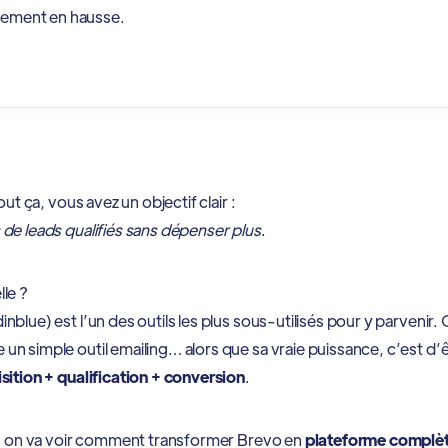
rement en hausse.
out ça, vous avez un objectif clair :
 de leads qualifiés sans dépenser plus
.
le ?
blue) est l’un des outils les plus sous-utilisés pour y parvenir. On
n simple outil emailing… alors que sa vraie puissance, c’est d’
sition + qualification + conversion
.
e, on va voir comment transformer Brevo en
plateforme complèt