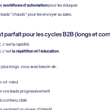
es
workflows d’automation
pour les éduquer
 leads “chauds” pour les envoyer au sales.
st parfait pour les cycles B2B (longs et co
 c’est la rapidité.
, c’est
la répétition et l’éducation
.
 plus longs, vous avez besoin de :
op-of-mind
r vos leads progressivement
u contenu ciblé
ur segment ou niveau d’intérêt.