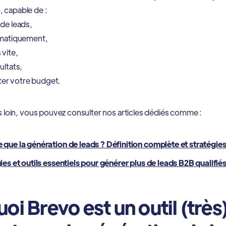
B
, capable de :
 de leads,
omatiquement,
 vite,
ultats,
er votre budget.
us loin, vous pouvez consulter nos articles dédiés comme :
 que la génération de leads ? Définition complète et stratégie
ies et outils essentiels pour générer plus de leads B2B qualifié
oi Brevo est un outil (très