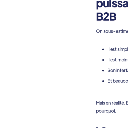
puissa
B2B
On sous-estime
Il est sim
Il est mo
Son interf
Et beauco
Mais en réalité
pourquoi.