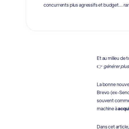
concurrents plus agressifs et budget… ra
Et au milieu de t
👉
générer plus
La bonne nouvel
Brevo (ex-Sendin
souvent comme u
machine à
acqui
Dans cet articl