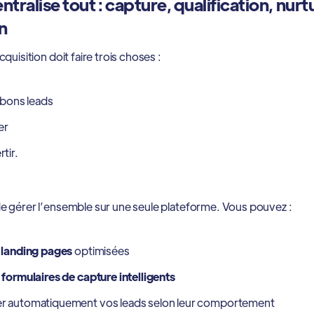
ntralise tout : capture, qualification, nurt
n
quisition doit faire trois choses :
s bons leads
er
tir.
 gérer l’ensemble sur une seule plateforme. Vous pouvez :
s
landing pages
optimisées
s
formulaires de capture intelligents
 automatiquement vos leads selon leur comportement