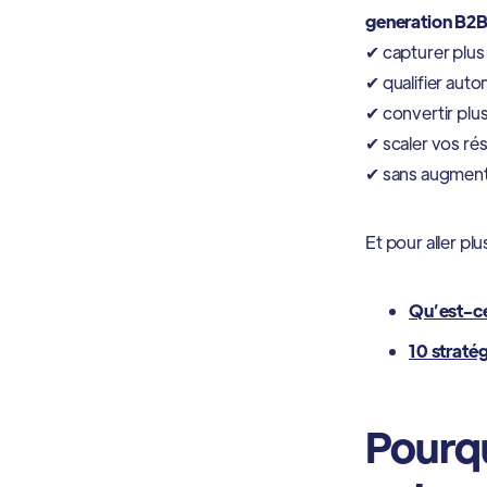
generation B2
✔ capturer plus
✔ qualifier aut
✔ convertir plus
✔ scaler vos rés
✔ sans augment
Et pour aller pl
Qu’est-ce
10 stratég
Pourqu