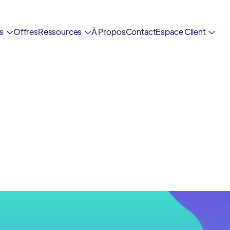
es
Offres
Ressources
À Propos
Contact
Espace Client


