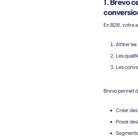
1. Brevo ce
conversio
En B2B, votre ac
Attirer le
Les qualifi
Les conver
Brevo permet de
Créer de
Poser de
Segmenter