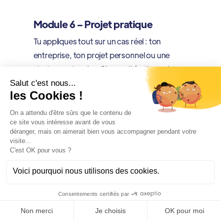
Module 6 – Projet pratique
Tu appliques tout sur un cas réel : ton
entreprise, ton projet personnel ou une
startup partenaire. Chaque itération est
validée par un mentor.
Résultat : tu sors avec
un projet concret
dans ton portfolio
, prêt à montrer à un
recruteur ou à ton équipe.
Quel profil pour quelle
formation ?
Chaque parcours ne s’adresse pas au même