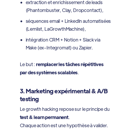
extraction et enrichissement de leads
(Phantombuster, Clay, Dropcontact),
séquences email + LinkedIn automatisées
(Lemlist, LaGrowthMachine),
intégration CRM + Notion + Slack via
Make (ex-Integromat) ou Zapier.
Le but :
remplacer les tâches répétitives
par des systèmes scalables
.
3. Marketing expérimental & A/B
testing
Le growth hacking repose sur le principe du
test & learn permanent
.
Chaque action est une hypothèse à valider.