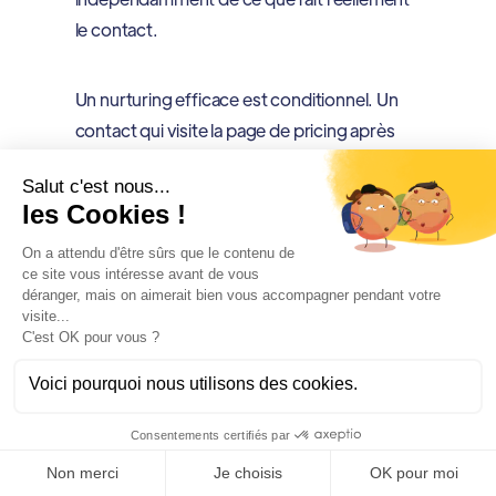
le contact.
Un nurturing efficace est conditionnel. Un
contact qui visite la page de pricing après
avoir reçu un premier email de nurturing ne
doit pas recevoir le même contenu que celui
qui n'a ouvert aucun message. Le CRM doit
détecter ce signal, reclassifier le contact
dans une étape de pipeline plus avancée et
déclencher une séquence différente, plus
directe, orientée conversion. Cette logique
d'orchestration conditionnelle est ce qui
transforme le nurturing en vrai levier
d'acquisition plutôt qu'en canal de maintien
de la relation à faible impact commercial.