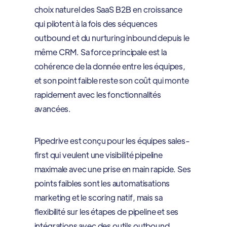
choix naturel des SaaS B2B en croissance
qui pilotent à la fois des séquences
outbound et du nurturing inbound depuis le
même CRM. Sa force principale est la
cohérence de la donnée entre les équipes,
et son point faible reste son coût qui monte
rapidement avec les fonctionnalités
avancées.
Pipedrive est conçu pour les équipes sales-
first qui veulent une visibilité pipeline
maximale avec une prise en main rapide. Ses
points faibles sont les automatisations
marketing et le scoring natif, mais sa
flexibilité sur les étapes de pipeline et ses
intégrations avec des outils outbound