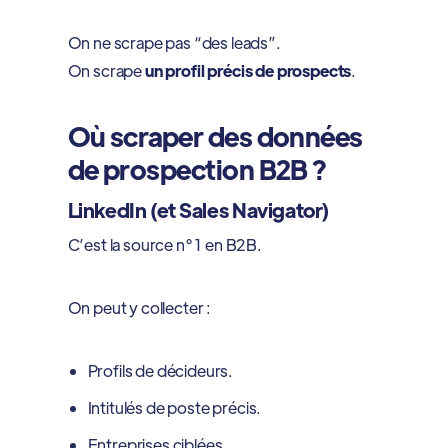
On ne scrape pas “des leads”.
On scrape
un profil précis de prospects
.
Où scraper des données
de prospection B2B ?
LinkedIn (et Sales Navigator)
C’est la source n° 1 en B2B.
On peut y collecter :
Profils de décideurs.
Intitulés de poste précis.
Entreprises ciblées.