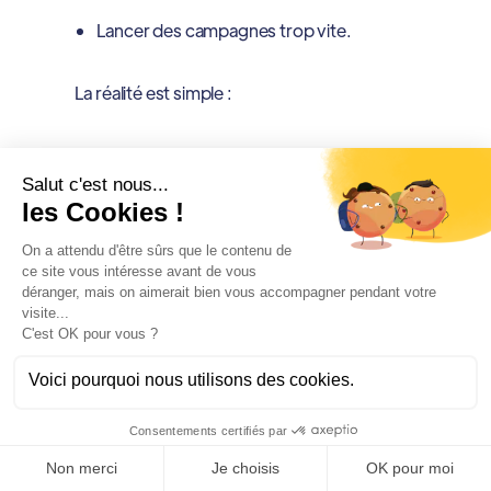
Lancer des campagnes trop vite.
La réalité est simple :
La performance en lead generation B2B est
déterminée par la qualité des données de
prospection.
Scraping = volume ciblé
Data enrichment = contact et
personnalisation
Nettoyage de données = fiabilité
La stack idéale pour