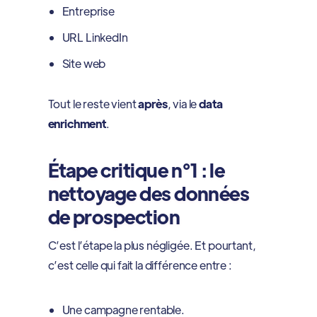
Entreprise
URL LinkedIn
Site web
Tout le reste vient
après
, via le
data
enrichment
.
Étape critique n°1 : le
nettoyage des données
de prospection
C’est l’étape la plus négligée. Et pourtant,
c’est celle qui fait la différence entre :
Une campagne rentable.