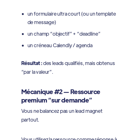
un formulaire ultra court (ou un template
de message)
un champ “objectif” + “deadline”
un créneau Calendly / agenda
Résultat :
des leads qualifiés, mais obtenus
“par la valeur”.
Mécanique #2 — Ressource
premium “sur demande”
Vous ne balancez pas un lead magnet
partout.
Vous utilisez la ressource comme réponse à