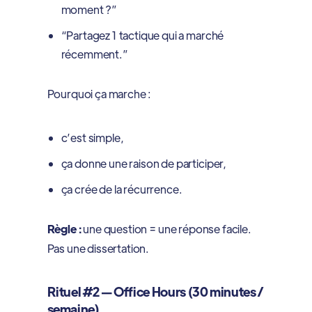
moment ?”
“Partagez 1 tactique qui a marché
récemment.”
Pourquoi ça marche :
c’est simple,
ça donne une raison de participer,
ça crée de la récurrence.
Règle :
une question = une réponse facile.
Pas une dissertation.
Rituel #2 — Office Hours (30 minutes /
semaine)