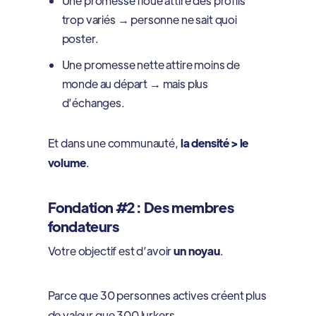
Une promesse floue attire des profils
trop variés → personne ne sait quoi
poster.
Une promesse nette attire moins de
monde au départ → mais plus
d’échanges.
Et dans une communauté,
la densité > le
volume
.
Fondation #2 : Des membres
fondateurs
Votre objectif est d’avoir
un noyau
.
Parce que 30 personnes actives créent plus
de valeur que 300 lurkers.