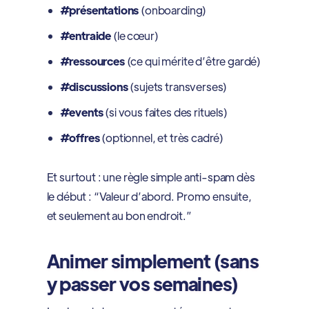
#présentations
(onboarding)
#entraide
(le cœur)
#ressources
(ce qui mérite d’être gardé)
#discussions
(sujets transverses)
#events
(si vous faites des rituels)
#offres
(optionnel, et très cadré)
Et surtout : une règle simple anti-spam dès
le début : “Valeur d’abord. Promo ensuite,
et seulement au bon endroit.”
Animer simplement (sans
y passer vos semaines)