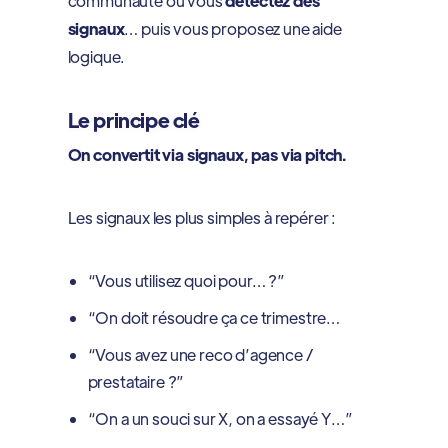
communauté où vous
détectez des
signaux
… puis vous proposez une aide
logique.
Le principe clé
On convertit via signaux, pas via pitch.
Les signaux les plus simples à repérer :
“Vous utilisez quoi pour… ?”
“On doit résoudre ça ce trimestre…
“Vous avez une reco d’agence /
prestataire ?”
“On a un souci sur X, on a essayé Y…”