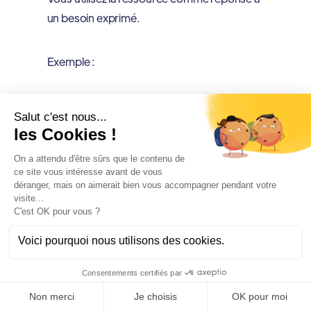
un besoin exprimé.
Exemple :
“J’ai un template pour ça, tu veux que je
te l’envoie ?”
“On a une checklist interne, je peux te la
partager.”
Pourquoi c’est puissant :
ça filtre,
ça respecte la communauté,
ça crée une conversation 1:1