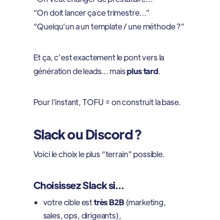
“On doit lancer ça ce trimestre…”
“Quelqu’un a un template / une méthode ?”
Et ça, c’est exactement le pont vers la
génération de leads… mais
plus tard
.
Pour l’instant, TOFU = on construit la base.
Slack ou Discord ?
Voici le choix le plus “terrain” possible.
Choisissez Slack si…
votre cible est
très B2B
(marketing,
sales, ops, dirigeants),