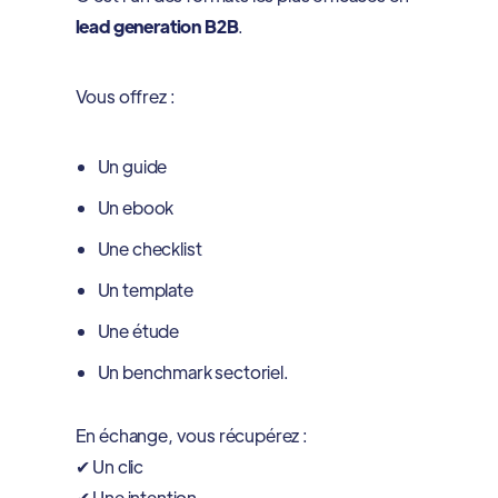
lead generation B2B
.
Vous offrez :
Un guide
Un ebook
Une checklist
Un template
Une étude
Un benchmark sectoriel.
En échange, vous récupérez :
✔ Un clic
✔ Une intention