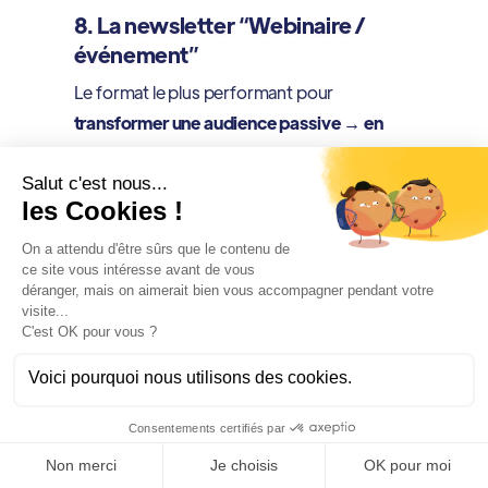
8. La newsletter “Webinaire /
événement”
Le format le plus performant pour
transformer une audience passive → en
audience active
.
Pourquoi ça marche
Un webinaire demande un investissement
fort de la part du prospect :
temps
inscription
engagement