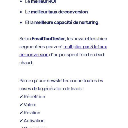
Le
meilleur ROI
Le
meilleur taux de conversion
Et la
meilleure capacité de nurturing
.
Selon
EmailToolTester
, les newsletters bien
segmentées peuvent
multiplier par 3 le taux
de conversion
d’un prospect froid en lead
chaud.
Parce qu’une newsletter coche toutes les
cases de la génération de leads :
✔ Répétition
✔ Valeur
✔ Relation
✔ Activation