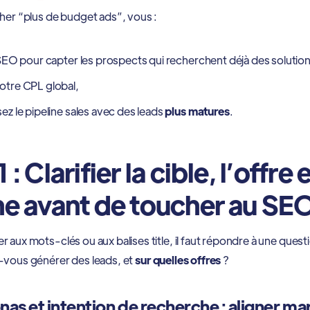
cher “plus de budget ads”, vous :
e SEO pour capter les prospects qui recherchent déjà des solution
otre CPL global,
sez le pipeline sales avec des leads
plus matures
.
 : Clarifier la cible, l’offre e
ne avant de toucher au SE
 aux mots-clés ou aux balises title, il faut répondre à une questi
-vous générer des leads, et
sur quelles offres
?
nas et intention de recherche : aligner ma