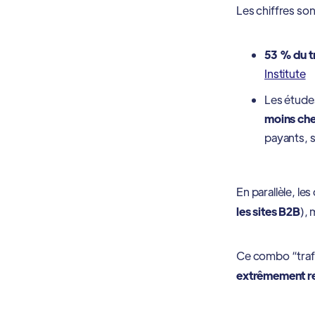
Les chiffres sont
53 % du t
Institute
Les étude
moins che
payants, 
En parallèle, l
les sites B2B
),
Ce combo “trafi
extrêmement r