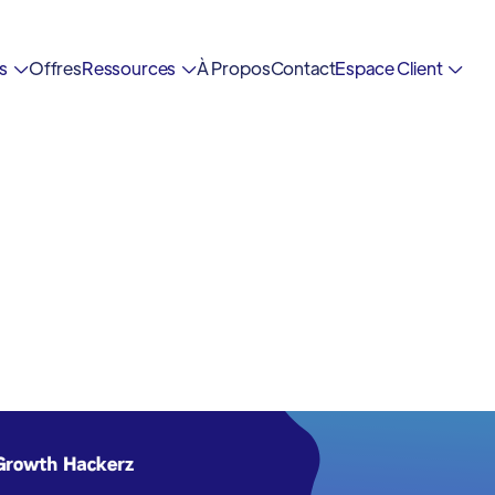
es
Offres
Ressources
À Propos
Contact
Espace Client


