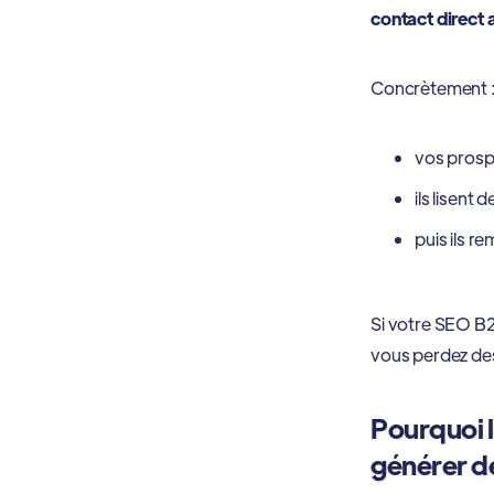
contact direct
Concrètement 
vos prosp
ils lisent
puis ils r
Si votre SEO B2
vous perdez de
Pourquoi l
générer d