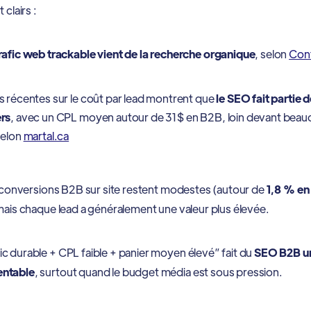
 clairs :
rafic web trackable vient de la recherche organique
, selon
Cont
s récentes sur le coût par lead montrent que
le SEO fait partie 
rs
, avec un CPL moyen autour de 31$ en B2B, loin devant beauc
selon
martal.ca
es conversions B2B sur site restent modestes (autour de
1,8 % e
 mais chaque lead a généralement une valeur plus élevée.
c durable + CPL faible + panier moyen élevé” fait du
SEO B2B un
entable
, surtout quand le budget média est sous pression.