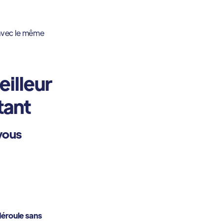
, avec le même
eilleur
tant
vous
déroule sans