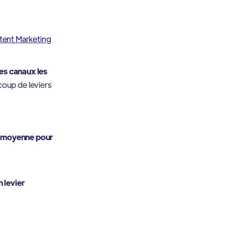
ent Marketing
des canaux les
oup de leviers
n moyenne pour
 levier