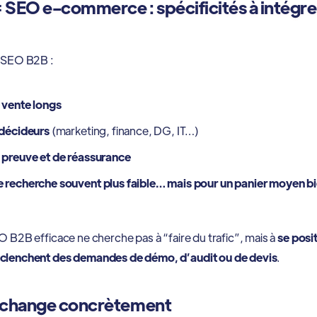
SEO e-commerce : spécificités à intégrer
s SEO B2B :
 vente longs
 décideurs
(marketing, finance, DG, IT…)
 preuve et de réassurance
 recherche souvent plus faible… mais pour un panier moyen bi
O B2B efficace ne cherche pas à “faire du trafic”, mais à
se posit
éclenchent des demandes de démo, d’audit ou de devis
.
 change concrètement