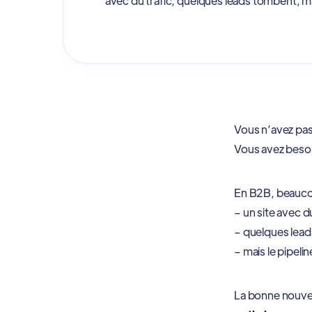
avec du trafic, quelques leads tombent, mais
Vous n’avez pas
Vous avez besoi
En B2B, beaucou
– un site avec du
– quelques lea
– mais le pipelin
La bonne nouvell