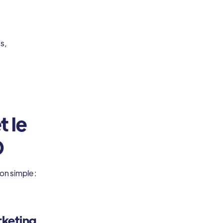
s,
t le
O
on simple :
rketing,