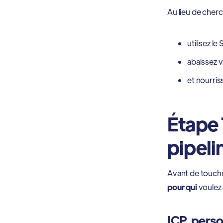
Au lieu de cher
utilisez l
abaissez v
et nourris
Étape 1
pipeli
Avant de toucher
pour qui
voulez
ICP, perso