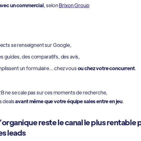
 avec un commercial
, selon
Brixon Group
:
ects se renseignent sur Google,
 des guides, des comparatifs, des avis,
emplissent un formulaire… chez vous
ou chez votre concurrent
.
B ne se cale pas sur ces moments de recherche,
s deals
avant même que votre équipe sales entre en jeu
.
’organique reste le canal le plus rentable 
es leads