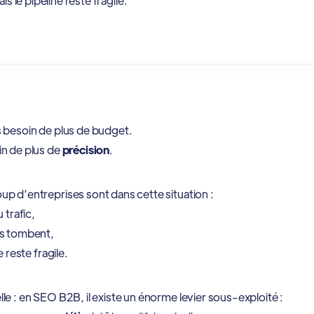
 le pipeline reste fragile.
 besoin de plus de budget.
n de plus de
précision
.
p d’entreprises sont dans cette situation :
 trafic,
ds tombent,
e reste fragile.
e : en SEO B2B, il existe un énorme levier sous-exploité :