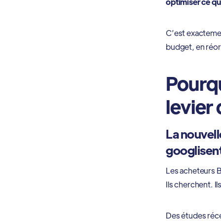
optimiser ce qu
C’est exactement
budget, en réor
Pourqu
levier
La nouvell
googlisent
Les acheteurs B
Ils cherchent. I
Des études réc