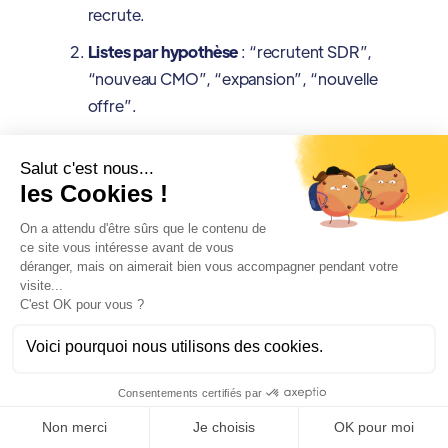
recrute.
Listes par hypothèse
: “recrutent SDR”,
“nouveau CMO”, “expansion”, “nouvelle
offre”.
Routine hebdo (30 minutes)
: add →
score → warm-up → DM → follow-up.
Le point clé : Sales Nav n’est pas juste un
outil de ciblage, c’est un outil de timing.
Mesurer ce qui compte
(RDV qualifiés, pas vanity
metrics)
La
prospection LinkedIn
est souvent pilotée