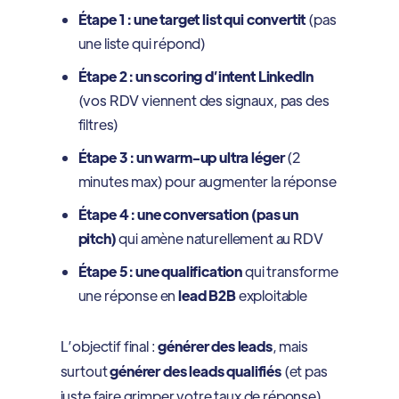
Étape 1 : une target list qui convertit
(pas
une liste qui répond)
Étape 2 : un scoring d’intent LinkedIn
(vos RDV viennent des signaux, pas des
filtres)
Étape 3 : un warm-up ultra léger
(2
minutes max) pour augmenter la réponse
Étape 4 : une conversation (pas un
pitch)
qui amène naturellement au RDV
Étape 5 : une qualification
qui transforme
une réponse en
lead B2B
exploitable
L’objectif final :
générer des leads
, mais
surtout
générer des leads qualifiés
(et pas
juste faire grimper votre taux de réponse).