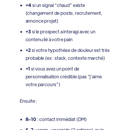
+4
si un signal “chaud” existe
(changement de poste, recrutement,
annonce projet)
+3
si le prospect a interagi avec un
contenu lié à votre pain
+2
si votre hypothèse de douleur est très
probable (ex : stack, contexte marché)
+1
si vous avez un point de
personnalisation crédible (pas “j’aime
votre parcours”)
Ensuite :
8–10
: contact immédiat (DM)
5–7
: warm-up rapide (2 actions), puis