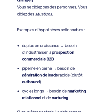
Vous ne ciblez pas des personnes. Vous
ciblez des
situations
.
Exemples d’hypothèses actionnables :
équipe en croissance → besoin
d’industrialiser la
prospection
commerciale B2B
pipeline en berne → besoin de
génération de leads
rapide (plutôt
outbound
)
cycles longs → besoin de
marketing
relationnel
et de
nurturing
Si vous êtes au stade “je dois encore