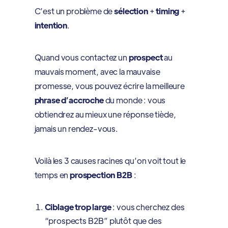
C’est un problème de
sélection
+
timing
+
intention
.
Quand vous contactez un
prospect
au
mauvais moment, avec la mauvaise
promesse, vous pouvez écrire la meilleure
phrase d’accroche
du monde : vous
obtiendrez au mieux une réponse tiède,
jamais un rendez-vous.
Voilà les 3 causes racines qu’on voit tout le
temps en
prospection B2B
:
Ciblage trop large
: vous cherchez des
“prospects B2B” plutôt que des