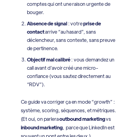
comptes qui ont une raison urgente de
bouger.
Absence de signal
: votre
prise de
contact
arrive “au hasard”, sans
déclencheur, sans contexte, sans preuve
de pertinence.
Objectif mal calibré
: vous demandez un
call avant d’avoir créé une micro-
confiance (vous sautez directement au
“RDV”).
Ce guide va corriger ça en mode “growth” :
système, scoring, séquences, et métriques.
(Et oui, on parlera
outbound marketing
vs
inbound marketing
, parce que LinkedIn est
souvent un pont entre les deux.)