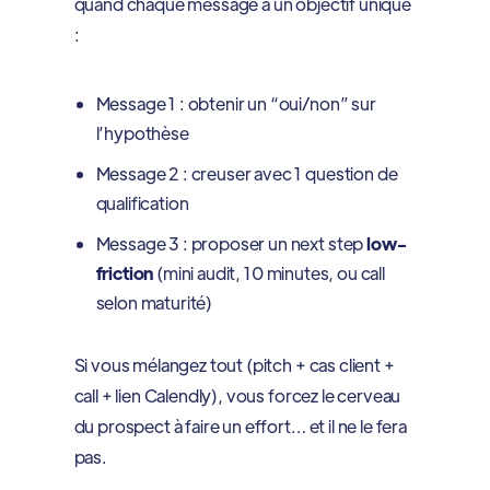
quand chaque message a un objectif unique
:
Message 1 : obtenir un “oui/non” sur
l’hypothèse
Message 2 : creuser avec 1 question de
qualification
Message 3 : proposer un next step
low-
friction
(mini audit, 10 minutes, ou call
selon maturité)
Si vous mélangez tout (pitch + cas client +
call + lien Calendly), vous forcez le cerveau
du prospect à faire un effort… et il ne le fera
pas.