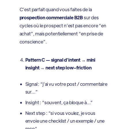
C’est parfait quand vous faites de la
prospection commerciale B2B
sur des
cycles où le prospect n’est pas encore “en
achat”, mais potentiellement “en prise de
conscience”.
Pattern C — signal d’intent → mini
insight → next step low-friction
Signal : “j’ai vu votre post / commentaire
sur…”
Insight : “souvent, ça bloque à…”
Next step : “si vous voulez, je vous
envoie une checklist / un exemple / une
reco”