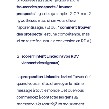
trouver des prospects
/
trouver
prospects
”, gardez ça simple : 2 ICP max, 2
hypothèses max, sinon vous diluez
l’apprentissage. (Et oui, “
comment trouver
des prospects
” est une compétence, mais
ici on reste focus sur la conversion en RDV.)
scorer l’intent LinkedIn (vos RDV
viennent des signaux)
La
prospection LinkedIn
devient “avancée”
quand vous arrêtez d’envoyer le même
message à tout le monde… et que vous
commencez à contacter les gens
au
moment où ils sont déjà en mouvement
.