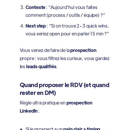
Contexte
: “Aujourd’hui vous faites
comment (process / outils / équipe) ?”
Next step
: “Si on trouve 2–3 quick wins,
vous seriez open pour en parler 15 min ?”
Vous venez de faire de la
prospection
propre : vous filtrez les curieux, vous gardez
les
leads qualifiés
.
Quand proposer le RDV (et quand
rester en DM)
Règle ultra pratique en
prospection
LinkedIn
:
Si le prospect a un
pain clair + timing
→