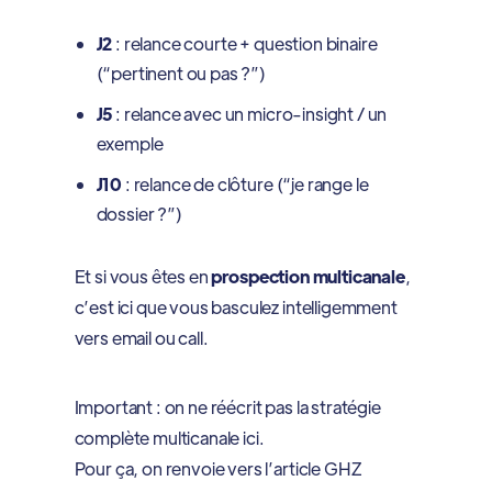
J2
: relance courte + question binaire
(“pertinent ou pas ?”)
J5
: relance avec un micro-insight / un
exemple
J10
: relance de clôture (“je range le
dossier ?”)
Et si vous êtes en
prospection multicanale
,
c’est ici que vous basculez intelligemment
vers email ou call.
Important : on ne réécrit pas la stratégie
complète multicanale ici.
Pour ça, on renvoie vers l’article GHZ