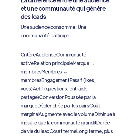
et une communauté qui génère
des leads
Une audience consomme. Une
communauté participe.
CritèreAudienceCommunauté
activeRelation principaleMarque →
membresMembres ↔
membresEngagementPassif (likes,
vues)Actif (questions, entraide,
partage)ConversionPoussée par la
marqueDéclenchée par les pairsCoût
marginalAugmente avec le volumeDiminue à
mesure que la communauté granditDurée
de vie du leadCourt termeLong terme, plus