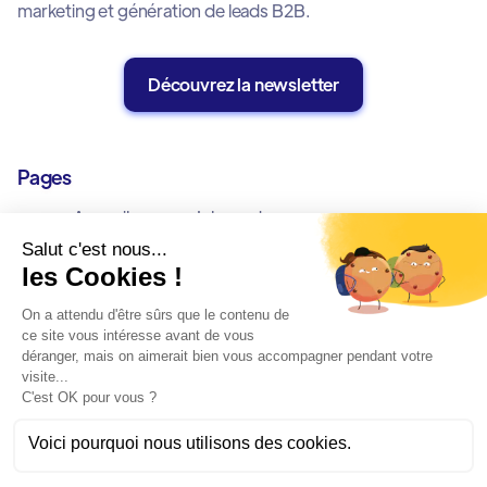
marketing et génération de leads B2B.
Découvrez la newsletter
Pages
Accueil
Inbound
Offres
Outbound
Cas Clients
Allbound
Blog
Mentions Légales
À Propos
Politique de Confidentialité