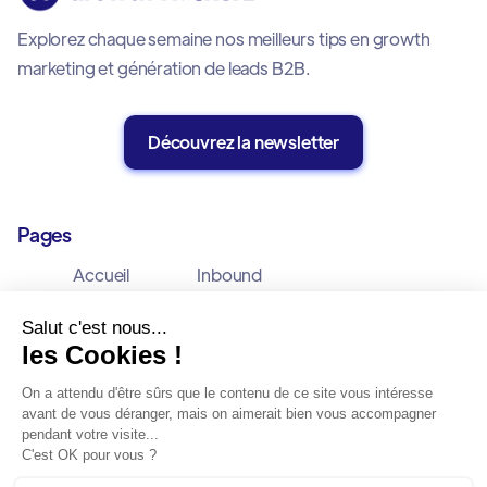
Explorez chaque semaine nos meilleurs tips en growth
marketing et génération de leads B2B.
Découvrez la newsletter
Pages
Accueil
Inbound
Offres
Outbound
Cas Clients
Allbound
Blog
Mentions Légales
À Propos
Politique de Confidentialité