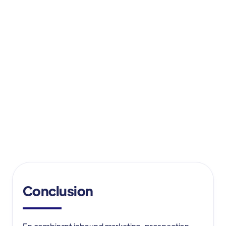
L’exploitation du personal branding pour
humaniser et crédibiliser la marque
Des campagnes multicanales ciblées et
mesurables
Un suivi précis permettant d’optimiser en
continu la performance
Conclusion